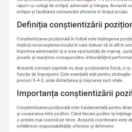
raport cu colegii de echipă, adversarii și mingea. Această c
echipei și facilitarea comunicării eficiente în timpul jocului.
Definiția conștientizării pozițio
Conștientizarea pozițională în fotbal este înțelegerea poziți
implică recunoașterea locului în care trebuie să te afli în o
împotriva adversarilor și a crea oportunități de marcaj. Jucă
jocurile și reacționa corespunzător, îmbunătățind performan
Această concept cuprinde nu doar poziționarea fizică, ci și a
funcție de împrejurimi. Este esențială atât pentru strategiile 
precum 3-4-3, unde distanțarea și mișcarea sunt vitale.
Importanța conștientizării poz
Conștientizarea pozițională este fundamentală pentru din
și cooperarea între jucători. Când fiecare jucător își înțeleg
o unitate mai coezivă pe teren. Această coordonare este de
echilibreze responsabilitățile ofensive și defensive.