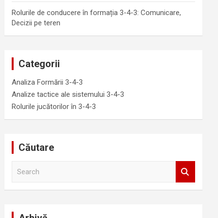
Rolurile de conducere în formația 3-4-3: Comunicare,
Decizii pe teren
Categorii
Analiza Formării 3-4-3
Analize tactice ale sistemului 3-4-3
Rolurile jucătorilor în 3-4-3
Căutare
S
e
a
r
c
h