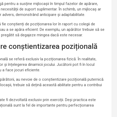
gă pentru a susține mijlocașii în timpul fazelor de apărare,
ecesității de suport suplimentar. În schimb, un mijlocaș ar
r advers, demonstrând anticipare și adaptabilitate.
ă fie conștienți de poziționarea lor în raport cu colegii de
au a se apăra eficient. De exemplu, un apărător trebuie să se
tă pregătit să degajeze mingea dacă este necesar.
e conștientizarea pozițională
ă se referă exclusiv la poziționarea fizică. În realitate,
 și înțelegerea dinamicii jocului. Jucătorii pot fi în locul
u a face jocuri eficiente.
apărătorii, au nevoie de o conștientizare pozițională puternică.
jlocașii, trebuie să dețină această abilitate pentru a contribui
te fi dezvoltată exclusiv prin exerciții. Deși practica este
uațională sunt la fel de importante pentru perfecționarea