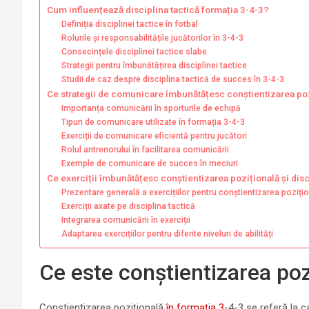
Cum influențează disciplina tactică formația 3-4-3?
Definiția disciplinei tactice în fotbal
Rolurile și responsabilitățile jucătorilor în 3-4-3
Consecințele disciplinei tactice slabe
Strategii pentru îmbunătățirea disciplinei tactice
Studii de caz despre disciplina tactică de succes în 3-4-3
Ce strategii de comunicare îmbunătățesc conștientizarea po
Importanța comunicării în sporturile de echipă
Tipuri de comunicare utilizate în formația 3-4-3
Exerciții de comunicare eficientă pentru jucători
Rolul antrenorului în facilitarea comunicării
Exemple de comunicare de succes în meciuri
Ce exerciții îmbunătățesc conștientizarea pozițională și disc
Prezentare generală a exercițiilor pentru conștientizarea poziți
Exerciții axate pe disciplina tactică
Integrarea comunicării în exerciții
Adaptarea exercițiilor pentru diferite niveluri de abilități
Ce este conștientizarea poz
Conștientizarea pozițională
în formația 3
-4-3 se referă la c