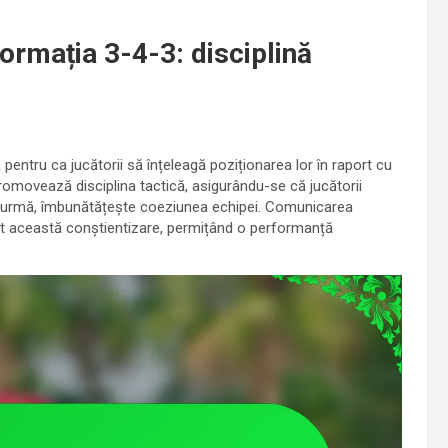
formația 3-4-3: disciplină
pentru ca jucătorii să înțeleagă poziționarea lor în raport cu
promovează disciplina tactică, asigurându-se că jucătorii
e din urmă, îmbunătățește coeziunea echipei. Comunicarea
mult această conștientizare, permițând o performanță