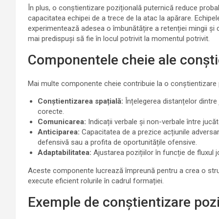
În plus, o conștientizare pozițională puternică reduce probabi
capacitatea echipei de a trece de la atac la apărare. Echipele
experimentează adesea o îmbunătățire a retenției mingii și
mai predispuși să fie în locul potrivit la momentul potrivit.
Componentele cheie ale conștien
Mai multe componente cheie contribuie la o conștientizare p
Conștientizarea spațială:
Înțelegerea distanțelor dintre 
corecte.
Comunicarea:
Indicații verbale și non-verbale între jucăt
Anticiparea:
Capacitatea de a prezice acțiunile adversar
defensivă sau a profita de oportunitățile ofensive.
Adaptabilitatea:
Ajustarea pozițiilor în funcție de fluxul 
Aceste componente lucrează împreună pentru a crea o structu
execute eficient rolurile în cadrul formației.
Exemple de conștientizare poziț