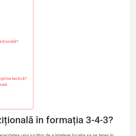
zițională?
iplina tactică?
onală
ițională în formația 3-4-3?
apacitatea unui jucător de a înțelege locația sa pe teren în