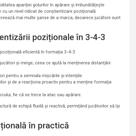
litatea apariției golurilor în apărare și îmbunătățește
 cu un nivel ridicat de conștientizare pozițională
 creează mai multe șanse de a marca, deoarece jucătorii sunt
tizării poziționale în 3-4-3
ozițională eficientă în formația 3-4-3:
jucători și minge, ceea ce ajută la menținerea distanțării
ori pentru a semnala mișcările și intențiile.
ilor și de a reacționa proactiv pentru a menține formația
jocului, fie că se trece la atac sau apărare.
ră de echipă fluidă și reactivă, permițând jucătorilor să își
ională în practică