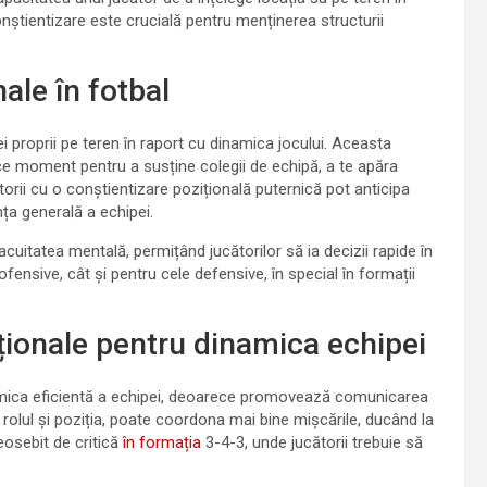
onștientizare este crucială pentru menținerea structurii
nale în fotbal
ei proprii pe teren în raport cu dinamica jocului. Aceasta
rice moment pentru a susține colegii de echipă, a te apăra
torii cu o conștientizare pozițională puternică pot anticipa
ța generală a echipei.
cuitatea mentală, permițând jucătorilor să ia decizii rapide în
ofensive, cât și pentru cele defensive, în special în formații
iționale pentru dinamica echipei
amica eficientă a echipei, deoarece promovează comunicarea
e rolul și poziția, poate coordona mai bine mișcările, ducând la
osebit de critică
în formația
3-4-3, unde jucătorii trebuie să