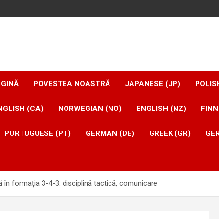
AGINĂ
POVESTEA NOASTRĂ
JAPANESE (JP)
POLIS
NGLISH (CA)
NORWEGIAN (NO)
ENGLISH (NZ)
FINN
PORTUGUESE (PT)
GERMAN (DE)
GREEK (GR)
GER
 în formația 3-4-3: disciplină tactică, comunicare