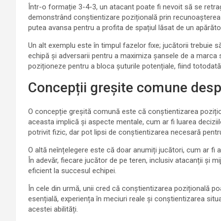
Într-o formație 3-4-3, un atacant poate fi nevoit să se retra
demonstrând conștientizare pozițională prin recunoașterea n
putea avansa pentru a profita de spațiul lăsat de un apărăto
Un alt exemplu este în timpul fazelor fixe; jucătorii trebuie s
echipă și adversarii pentru a maximiza șansele de a marca s
poziționeze pentru a bloca șuturile potențiale, fiind totoda
Concepții greșite comune despr
O concepție greșită comună este că conștientizarea pozițional
aceasta implică și aspecte mentale, cum ar fi luarea deciziilor
potrivit fizic, dar pot lipsi de conștientizarea necesară pentr
O altă neînțelegere este că doar anumiți jucători, cum ar fi 
În adevăr, fiecare jucător de pe teren, inclusiv atacanții și mi
eficient la succesul echipei.
În cele din urmă, unii cred că conștientizarea pozițională poa
esențială, experiența în meciuri reale și conștientizarea sit
acestei abilități.