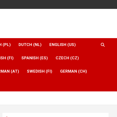
H (PL)
DUTCH (NL)
ENGLISH (US)
ISH (FI)
SPANISH (ES)
CZECH (CZ)
MAN (AT)
SWEDISH (FI)
GERMAN (CH)