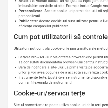
Analitice:
Aceste cookie-uri ne ajută să înțelegem cum ut
îmbunătățim serviciile oferite. Exemple includ Google Ana
Personalizare:
Aceste cookie-uri permit site-ului să rețin
personalizată.
Publicitate:
Aceste cookie-uri sunt utilizate pentru a livr
eficiența campaniilor publicitare.
Cum pot utilizatorii să control
Utilizatorii pot controla cookie-urile prin următoarele metod
Setările browser-ului: Majoritatea browser-elor permit uti
să consultați documentația browser-ului pentru instrucțiu
Bara de notificare a site-ului: La prima vizită pe soccerfam
urilor și vor avea opțiunea de a accepta sau refuza cooki
Instrumente terțe: Există diverse instrumente disponibile 
cum ar fi [exemplu de instrument].
Cookie-uri/servicii terțe
Site-ul soccerfame.ro poate utiliza cookie-uri de la terți pen