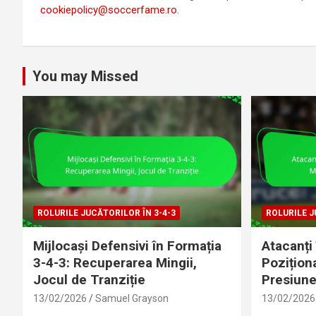
cookiepolicy@soccerfame.ro
.
You may Missed
ROLURILE JUCĂTORILOR ÎN 3-4-3
ROLURILE J
Mijlocași Defensivi în Formația
Atacanți 
3-4-3: Recuperarea Mingii,
Pozițion
Jocul de Tranziție
Presiun
13/02/2026
Samuel Grayson
13/02/2026