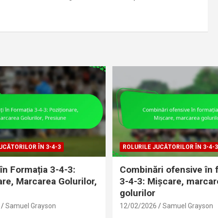
UCĂTORILOR ÎN 3-4-3
ROLURILE JUCĂTORILOR ÎN 3-4-3
în Formația 3-4-3:
Combinări ofensive în 
are, Marcarea Golurilor,
3-4-3: Mișcare, marcar
e
golurilor
Samuel Grayson
12/02/2026
Samuel Grayson