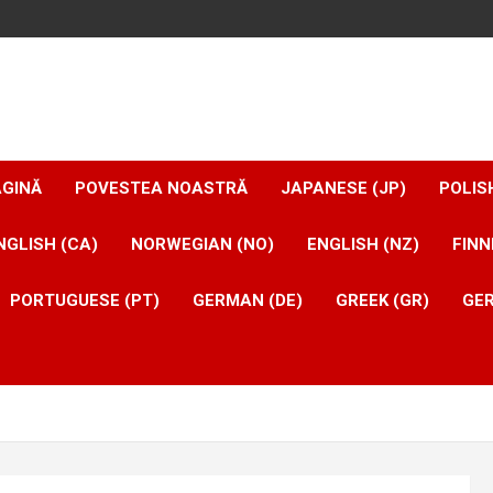
AGINĂ
POVESTEA NOASTRĂ
JAPANESE (JP)
POLIS
NGLISH (CA)
NORWEGIAN (NO)
ENGLISH (NZ)
FINN
PORTUGUESE (PT)
GERMAN (DE)
GREEK (GR)
GER