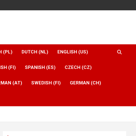
H (PL)
DUTCH (NL)
ENGLISH (US)
ISH (FI)
SPANISH (ES)
CZECH (CZ)
MAN (AT)
SWEDISH (FI)
GERMAN (CH)