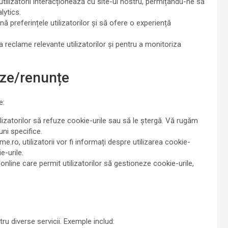
ilizatorii interacționează cu site-ul nostru, permițându-ne să
lytics.
ă preferințele utilizatorilor și să ofere o experiență
a reclame relevante utilizatorilor și pentru a monitoriza
eze/renunțe
e:
lizatorilor să refuze cookie-urile sau să le ștergă. Vă rugăm
ni specifice.
e.ro, utilizatorii vor fi informați despre utilizarea cookie-
e-urile.
online care permit utilizatorilor să gestioneze cookie-urile,
tru diverse servicii. Exemple includ: