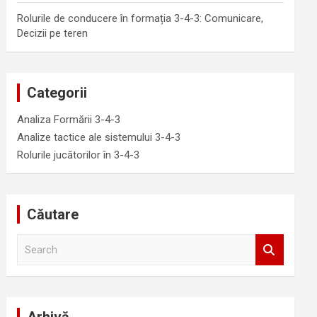
Rolurile de conducere în formația 3-4-3: Comunicare,
Decizii pe teren
Categorii
Analiza Formării 3-4-3
Analize tactice ale sistemului 3-4-3
Rolurile jucătorilor în 3-4-3
Căutare
S
e
a
r
c
h