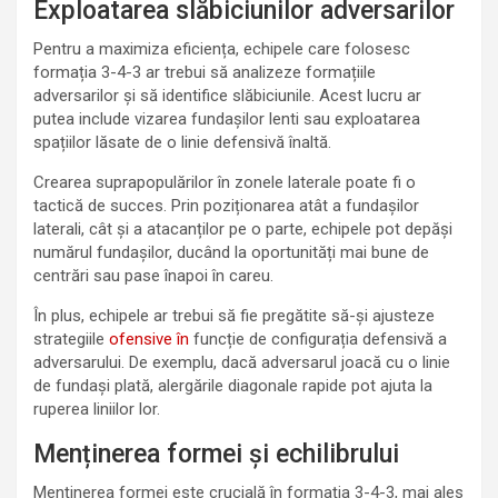
Exploatarea slăbiciunilor adversarilor
Pentru a maximiza eficiența, echipele care folosesc
formația 3-4-3 ar trebui să analizeze formațiile
adversarilor și să identifice slăbiciunile. Acest lucru ar
putea include vizarea fundașilor lenti sau exploatarea
spațiilor lăsate de o linie defensivă înaltă.
Crearea suprapopulărilor în zonele laterale poate fi o
tactică de succes. Prin poziționarea atât a fundașilor
laterali, cât și a atacanților pe o parte, echipele pot depăși
numărul fundașilor, ducând la oportunități mai bune de
centrări sau pase înapoi în careu.
În plus, echipele ar trebui să fie pregătite să-și ajusteze
strategiile
ofensive în
funcție de configurația defensivă a
adversarului. De exemplu, dacă adversarul joacă cu o linie
de fundași plată, alergările diagonale rapide pot ajuta la
ruperea liniilor lor.
Menținerea formei și echilibrului
Menținerea formei este crucială în formația 3-4-3, mai ales