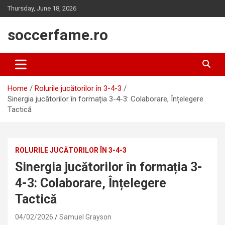
Skip
Thursday, June 18, 2026
to
content
soccerfame.ro
Home
Rolurile jucătorilor în 3-4-3
Sinergia jucătorilor în formația 3-4-3: Colaborare, Înțelegere
Tactică
ROLURILE JUCĂTORILOR ÎN 3-4-3
Sinergia jucătorilor în formația 3-
4-3: Colaborare, Înțelegere
Tactică
04/02/2026
Samuel Grayson