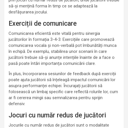
să-și mențină forma în timp ce se adaptează la
desfășurarea jocului.
Exerciții de comunicare
Comunicarea eficientă este vitală pentru sinergia
jucătorilor în formația 3-4-3. Exercițiile care promovează
comunicarea vocala și non-verbală pot îmbunătăți munca
în echipă. De exemplu, stabilirea unor scenarii în care
jucătorii trebuie să-și anunțe intențiile înainte de a face o
pasă poate întări importanța comunicării clare.
În plus, încorporarea sesiunilor de feedback după exerciții
poate ajuta jucătorii să înțeleagă impactul comunicării lor
asupra performanței echipei. Încurajați jucătorii să
folosească un limbaj specific care reflectă rolurile lor, cum
ar fi cererea mingii sau semnalizarea pentru sprijin
defensiv.
Jocuri cu număr redus de jucători
Jocurile cu număr redus de jucători sunt o modalitate