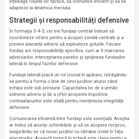
înțeleagă rolurile lor tactice, să comunice eficient și să se
adapteze la dinamica meciului.
Strategii și responsabilități defensive
În formația 3-4-3, cei trei fundași centrali trebuie să
coordoneze strâns pentru a acoperi zonele centrale și a
preveni atacanții adversi să exploateze golurile. Fiecare
fundaș are responsabilități specifice, cum ar fi marcarea
adversarilor, interceptarea paselor și sprijinirea fundașilor
laterali în timpul fazelor defensive.
Fundașii laterali joacă un rol crucial în apărare, retrăgându-
se pentru a forma o linie de cinci jucători atunci când
echipa este sub presiune. Capacitatea lor de a urmări
extremii adversi și de a oferi acoperire împotriva
contraatacurilor este vitală pentru menținerea integrității
defensive.
Comunicarea eficientă între fundași este esențială. Aceștia
ar trebui să anunțe schimbările și să se acopere reciproc,
asigurându-se că niciun jucător nu rămâne izolat în fața
atacatorilor. Această muncă în echipă este cheia pentru a