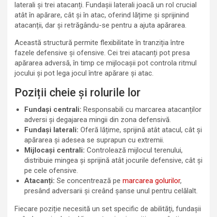
laterali și trei atacanți. Fundașii laterali joacă un rol crucial
atât în apărare, cât și în atac, oferind lățime și sprijinind
atacanții, dar și retrăgându-se pentru a ajuta apărarea.
Această structură permite flexibilitate în tranziția între
fazele defensive și ofensive. Cei trei atacanți pot presa
apărarea adversă, în timp ce mijlocașii pot controla ritmul
jocului și pot lega jocul între apărare și atac.
Poziții cheie și rolurile lor
Fundași centrali:
Responsabili cu marcarea atacanților
adversi și degajarea mingii din zona defensivă.
Fundași laterali:
Oferă lățime, sprijină atât atacul, cât și
apărarea și adesea se suprapun cu extremii.
Mijlocași centrali:
Controlează mijlocul terenului,
distribuie mingea și sprijină atât jocurile defensive, cât și
pe cele ofensive.
Atacanți:
Se concentrează pe
marcarea golurilor
,
presând adversarii și creând șanse unul pentru celălalt.
Fiecare poziție necesită un set specific de abilități, fundașii