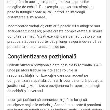
menținând în același timp conștientizarea pozițiilor
colegilor de echipă. De exemplu, un exercițiu simplu de
pase în triunghi poate ajuta jucătorii să înțeleagă
distanțarea și mișcarea.
Incorporarea variațiilor, cum ar fi pasele cu o atingere sau
adăugarea fundașilor, poate crește complexitatea și simula
condițiile de meci. Vizați exerciții care permit jucătorilor să
practice atât pase scurte, cât și lungi, asigurându-se că se
pot adapta la diferite scenarii de joc.
Conștientizarea pozițională
Conștientizarea pozițională este crucială în formația 3-4-3,
unde jucătorii trebuie să înțeleagă rolurile și
responsabilitățile lor. Exercițiile care pun accent pe
conștientizarea spațială, cum ar fi jocul de umbră, pot ajuta
jucătorii să-și vizualizeze poziționarea în raport cu colegii
de echipă și adversarii.
Încurajați jucătorii să comunice mișcările lor și să
anticipeze acțiunile celorlalți. Acest lucru poate fi practicat
prin jocuri cu număr redus de jucători, unde jucătorii trebuie