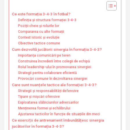
Ce este formația 3-4-3 în fotbal?
Definiția și structura formației 3-4-3
Poziții cheie și rolurile lor
Compararea cu alte formații
Context istoric și evoluție
Obiective tactice comune
Cum dezvoltă jucătorii sinergia în formația 3-4-3?
Importanța comunicării pe teren
Construirea încrederii între colegii de echipă
Rolul leadership-ului în promovarea sinergiei
Strategii pentru colaborare eficientă
Provocări comune în dezvoltarea sinergiei
Care sunt nuanțele tactice ale formației 3-4-3?
Strategii și responsabilități defensive
Tipare și mișcări ofensive
Exploatarea slăbiciunilor adversarilor
Menținerea formei și echilibrului
Ajustarea tacticilor în funcție de situațiile din meci
Ce exerciții de antrenament îmbunătățesc sinergia
jucătorilor în formația 3-4-3?