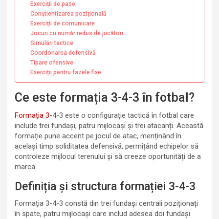
Exerciții de pase
Conștientizarea pozițională
Exerciții de comunicare
Jocuri cu număr redus de jucători
Simulări tactice
Coordonarea defensivă
Tipare ofensive
Exerciții pentru fazele fixe
Ce este formația 3-4-3 în fotbal?
Formația 3
-4-3 este o configurație tactică în fotbal care
include trei fundași, patru mijlocași și trei atacanți. Această
formație pune accent pe jocul de atac, menținând în
același timp soliditatea defensivă, permițând echipelor să
controleze mijlocul terenului și să creeze oportunități de a
marca.
Definiția și structura formației 3-4-3
Formația 3-4-3 constă din trei fundași centrali poziționați
în spate, patru mijlocași care includ adesea doi fundași