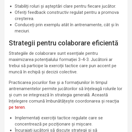
Stabiliți roluri și așteptări clare pentru fiecare jucător.
Oferiți feedback constructiv regulat pentru a promova
creșterea.
Conduceți prin exemplu atât în antrenamente, cât și în
meciuri.
Strategii pentru colaborare eficientă
Strategiile de colaborare sunt esențiale pentru
maximizarea potențialului formației 3-4-3. Jucătorii ar
trebui să participe la exerciții tactice care pun accent pe
muncă în echipă și decizii colective.
Practicarea jocurilor fixe și a formațiunilor în timpul
antrenamentelor permite jucătorilor să înțeleagă rolurile lor
și cum se integrează în strategia generală. Această
înțelegere comună îmbunătățește coordonarea și reacția
pe teren
.
Implementați exerciții tactice regulate care se
concentrează pe poziționare și mișcare.
Încurajați jucătorii să discute strategii și să