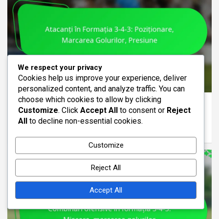
We respect your privacy
Cookies help us improve your experience, deliver
ROLURILE JUCĂTORILOR ÎN 3-4-3
personalized content, and analyze traffic. You can
choose which cookies to allow by clicking
Atacanți în Formația 3-4-3: Poziționare,
Customize
. Click
Accept All
to consent or
Reject
Marcarea Golurilor, Presiune
All
to decline non-essential cookies.
13/02/2026
Samuel Grayson
Customize
Reject All
Accept All