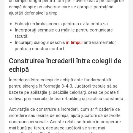
un simplu strigăt pentru “om pe” îi avertizează pe colegii de
echipă despre un adversar care se apropie, permițând
ajustări defensive la timp.
Folosiți un limbaj concis pentru a evita confuzia.
Incorporați semnale cu mâinile pentru comunicare
tăcută.
Încurajați dialogul deschis
în timpul
antrenamentelor
pentru a construi confort.
Construirea încrederii între colegii de
echipă
Încrederea între colegii de echipă este fundamentală
pentru sinergia în formația 3-4-3. Jucătorii trebuie să se
bazeze pe abilitățile și deciziile celorlalți, ceea ce poate fi
cultivat prin exerciții de team-building și practică constantă.
Activitățile de construire a încrederii, cum ar fi căderile de
încredere sau ieșirile de echipă, ajută jucătorii să dezvolte
conexiuni personale. Aceste relații se traduc în cooperare
mai bună pe teren, deoarece jucătorii se simt mai