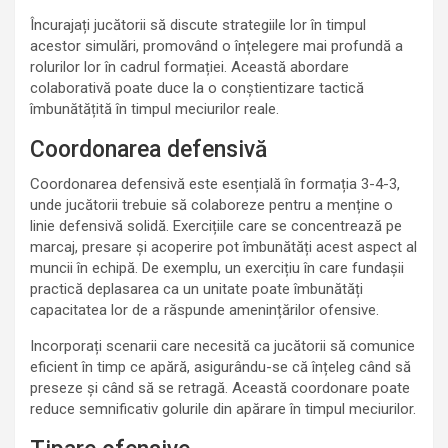
Încurajați jucătorii să discute strategiile lor în timpul
acestor simulări, promovând o înțelegere mai profundă a
rolurilor lor în cadrul formației. Această abordare
colaborativă poate duce la o conștientizare tactică
îmbunătățită în timpul meciurilor reale.
Coordonarea defensivă
Coordonarea defensivă este esențială în formația 3-4-3,
unde jucătorii trebuie să colaboreze pentru a menține o
linie defensivă solidă. Exercițiile care se concentrează pe
marcaj, presare și acoperire pot îmbunătăți acest aspect al
muncii în echipă. De exemplu, un exercițiu în care fundașii
practică deplasarea ca un unitate poate îmbunătăți
capacitatea lor de a răspunde amenințărilor ofensive.
Incorporați scenarii care necesită ca jucătorii să comunice
eficient în timp ce apără, asigurându-se că înțeleg când să
preseze și când să se retragă. Această coordonare poate
reduce semnificativ golurile din apărare în timpul meciurilor.