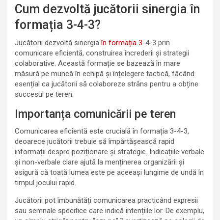
Cum dezvoltă jucătorii sinergia în
formația 3-4-3?
Jucătorii dezvoltă sinergia
în formația 3
-4-3 prin
comunicare eficientă, construirea încrederii și strategii
colaborative. Această formație se bazează în mare
măsură pe muncă în echipă și înțelegere tactică, făcând
esențial ca jucătorii să colaboreze strâns pentru a obține
succesul pe teren.
Importanța comunicării pe teren
Comunicarea eficientă este crucială în formația 3-4-3,
deoarece jucătorii trebuie să împărtășească rapid
informații despre poziționare și strategie. Indicațiile verbale
și non-verbale clare ajută la menținerea organizării și
asigură că toată lumea este pe aceeași lungime de undă în
timpul jocului rapid.
Jucătorii pot îmbunătăți comunicarea practicând expresii
sau semnale specifice care indică intențiile lor. De exemplu,