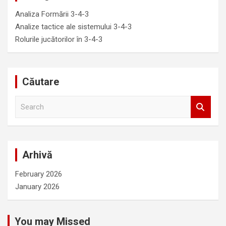
Analiza Formării 3-4-3
Analize tactice ale sistemului 3-4-3
Rolurile jucătorilor în 3-4-3
Căutare
S
e
a
r
c
Arhivă
h
February 2026
January 2026
You may Missed