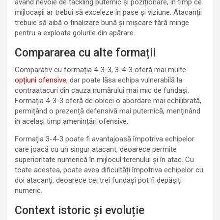
având nevoie de tackling puternic și poziționare, în timp ce
mijlocașii ar trebui să exceleze în pase și viziune. Atacanții
trebuie să aibă o finalizare bună și mișcare fără minge
pentru a exploata golurile din apărare.
Compararea cu alte formații
Comparativ cu formația 4-3-3, 3-4-3 oferă mai multe
opțiuni ofensive
, dar poate lăsa echipa vulnerabilă la
contraatacuri din cauza numărului mai mic de fundași.
Formația 4-3-3 oferă de obicei o abordare mai echilibrată,
permițând o prezență defensivă mai puternică, menținând
în același timp amenințări ofensive.
Formația 3-4-3 poate fi avantajoasă împotriva echipelor
care joacă cu un singur atacant, deoarece permite
superioritate numerică în mijlocul terenului și în atac. Cu
toate acestea, poate avea dificultăți împotriva echipelor cu
doi atacanți, deoarece cei trei fundași pot fi depășiți
numeric.
Context istoric și evoluție