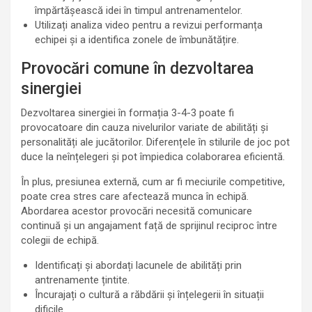
împărtășească idei în timpul antrenamentelor.
Utilizați analiza video pentru a revizui performanța
echipei și a identifica zonele de îmbunătățire.
Provocări comune în dezvoltarea
sinergiei
Dezvoltarea sinergiei în formația 3-4-3 poate fi
provocatoare din cauza nivelurilor variate de abilități și
personalități ale jucătorilor. Diferențele în stilurile de joc pot
duce la neînțelegeri și pot împiedica colaborarea eficientă.
În plus, presiunea externă, cum ar fi meciurile competitive,
poate crea stres care afectează munca în echipă.
Abordarea acestor provocări necesită comunicare
continuă și un angajament față de sprijinul reciproc între
colegii de echipă.
Identificați și abordați lacunele de abilități prin
antrenamente țintite.
Încurajați o cultură a răbdării și înțelegerii în situații
dificile.