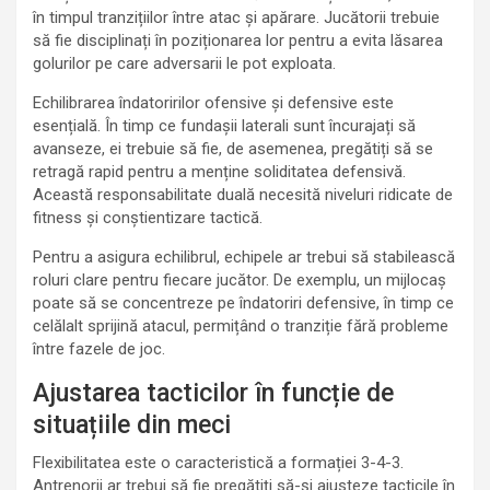
în timpul tranzițiilor între atac și apărare. Jucătorii trebuie
să fie disciplinați în poziționarea lor pentru a evita lăsarea
golurilor pe care adversarii le pot exploata.
Echilibrarea îndatoririlor ofensive și defensive este
esențială. În timp ce fundașii laterali sunt încurajați să
avanseze, ei trebuie să fie, de asemenea, pregătiți să se
retragă rapid pentru a menține soliditatea defensivă.
Această responsabilitate duală necesită niveluri ridicate de
fitness și conștientizare tactică.
Pentru a asigura echilibrul, echipele ar trebui să stabilească
roluri clare pentru fiecare jucător. De exemplu, un mijlocaș
poate să se concentreze pe îndatoriri defensive, în timp ce
celălalt sprijină atacul, permițând o tranziție fără probleme
între fazele de joc.
Ajustarea tacticilor în funcție de
situațiile din meci
Flexibilitatea este o caracteristică a formației 3-4-3.
Antrenorii ar trebui să fie pregătiți să-și ajusteze tacticile în