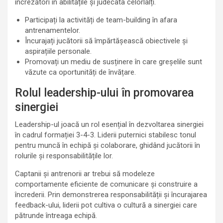
încrezători în abilitățile și judecata celorlalți.
Participați la activități de team-building în afara
antrenamentelor.
Încurajați jucătorii să împărtășească obiectivele și
aspirațiile personale.
Promovați un mediu de susținere în care greșelile sunt
văzute ca oportunități de învățare.
Rolul leadership-ului în promovarea
sinergiei
Leadership-ul joacă un rol esențial în dezvoltarea sinergiei
în cadrul formației 3-4-3. Liderii puternici stabilesc tonul
pentru muncă în echipă și colaborare, ghidând jucătorii în
rolurile și responsabilitățile lor.
Captanii și antrenorii ar trebui să modeleze
comportamente eficiente de comunicare și construire a
încrederii. Prin demonstrerea responsabilității și încurajarea
feedback-ului, liderii pot cultiva o cultură a sinergiei care
pătrunde întreaga echipă.