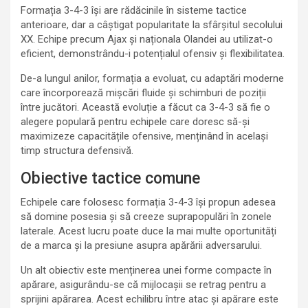
Formația 3-4-3 își are rădăcinile în sisteme tactice
anterioare, dar a câștigat popularitate la sfârșitul secolului
XX. Echipe precum Ajax și naționala Olandei au utilizat-o
eficient, demonstrându-i potențialul ofensiv și flexibilitatea.
De-a lungul anilor, formația a evoluat, cu adaptări moderne
care încorporează mișcări fluide și schimburi de poziții
între jucători. Această evoluție a făcut ca 3-4-3 să fie o
alegere populară pentru echipele care doresc să-și
maximizeze capacitățile ofensive, menținând în același
timp structura defensivă.
Obiective tactice comune
Echipele care folosesc formația 3-4-3 își propun adesea
să domine posesia și să creeze suprapopulări în zonele
laterale. Acest lucru poate duce la mai multe oportunități
de a marca și la presiune asupra apărării adversarului.
Un alt obiectiv este menținerea unei forme compacte în
apărare, asigurându-se că mijlocașii se retrag pentru a
sprijini apărarea. Acest echilibru între atac și apărare este