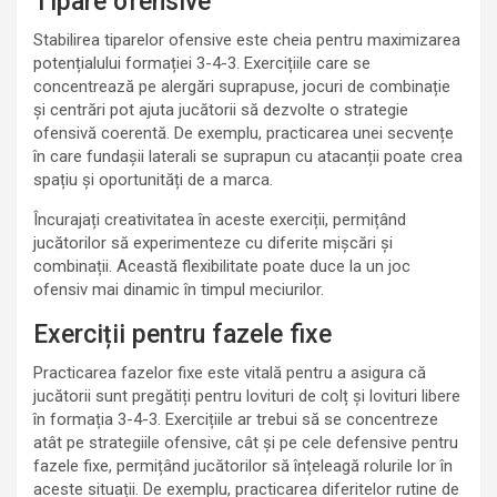
Tipare ofensive
Stabilirea tiparelor ofensive este cheia pentru maximizarea
potențialului formației 3-4-3. Exercițiile care se
concentrează pe alergări suprapuse, jocuri de combinație
și centrări pot ajuta jucătorii să dezvolte o strategie
ofensivă coerentă. De exemplu, practicarea unei secvențe
în care fundașii laterali se suprapun cu atacanții poate crea
spațiu și oportunități de a marca.
Încurajați creativitatea în aceste exerciții, permițând
jucătorilor să experimenteze cu diferite mișcări și
combinații. Această flexibilitate poate duce la un joc
ofensiv mai dinamic în timpul meciurilor.
Exerciții pentru fazele fixe
Practicarea fazelor fixe este vitală pentru a asigura că
jucătorii sunt pregătiți pentru lovituri de colț și lovituri libere
în formația 3-4-3. Exercițiile ar trebui să se concentreze
atât pe strategiile ofensive, cât și pe cele defensive pentru
fazele fixe, permițând jucătorilor să înțeleagă rolurile lor în
aceste situații. De exemplu, practicarea diferitelor rutine de