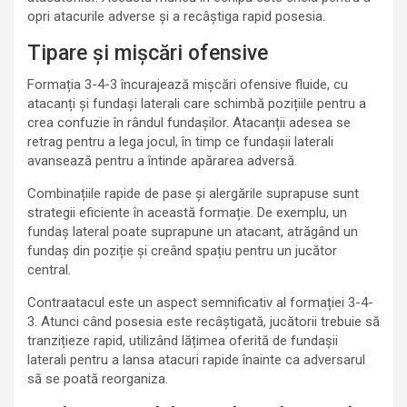
opri atacurile adverse și a recâștiga rapid posesia.
Tipare și mișcări ofensive
Formația 3-4-3 încurajează mișcări ofensive fluide, cu
atacanți și fundași laterali care schimbă pozițiile pentru a
crea confuzie în rândul fundașilor. Atacanții adesea se
retrag pentru a lega jocul, în timp ce fundașii laterali
avansează pentru a întinde apărarea adversă.
Combinațiile rapide de pase și alergările suprapuse sunt
strategii eficiente în această formație. De exemplu, un
fundaș lateral poate suprapune un atacant, atrăgând un
fundaș din poziție și creând spațiu pentru un jucător
central.
Contraatacul este un aspect semnificativ al formației 3-4-
3. Atunci când posesia este recâștigată, jucătorii trebuie să
tranzițieze rapid, utilizând lățimea oferită de fundașii
laterali pentru a lansa atacuri rapide înainte ca adversarul
să se poată reorganiza.