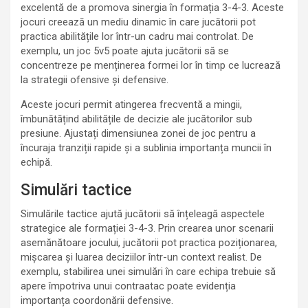
excelentă de a promova sinergia în formația 3-4-3. Aceste
jocuri creează un mediu dinamic în care jucătorii pot
practica abilitățile lor într-un cadru mai controlat. De
exemplu, un joc 5v5 poate ajuta jucătorii să se
concentreze pe menținerea formei lor în timp ce lucrează
la strategii ofensive și defensive.
Aceste jocuri permit atingerea frecventă a mingii,
îmbunătățind abilitățile de decizie ale jucătorilor sub
presiune. Ajustați dimensiunea zonei de joc pentru a
încuraja tranziții rapide și a sublinia importanța muncii în
echipă.
Simulări tactice
Simulările tactice ajută jucătorii să înțeleagă aspectele
strategice ale formației 3-4-3. Prin crearea unor scenarii
asemănătoare jocului, jucătorii pot practica poziționarea,
mișcarea și luarea deciziilor într-un context realist. De
exemplu, stabilirea unei simulări în care echipa trebuie să
apere împotriva unui contraatac poate evidenția
importanța coordonării defensive.