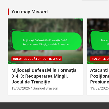
pagination
You may Missed
ROLURILE JUCĂTORILOR ÎN 3-4-3
ROLURILE J
Mijlocași Defensivi în Formația
Atacanți 
3-4-3: Recuperarea Mingii,
Pozițion
Jocul de Tranziție
Presiun
13/02/2026
Samuel Grayson
13/02/2026