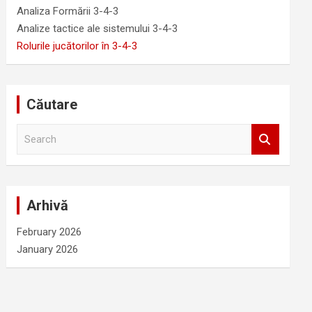
Analiza Formării 3-4-3
Analize tactice ale sistemului 3-4-3
Rolurile jucătorilor în 3-4-3
Căutare
S
e
a
r
c
Arhivă
h
February 2026
January 2026