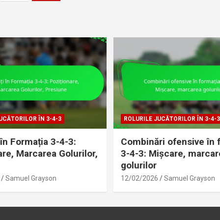
UCĂTORILOR ÎN 3-4-3
ROLURILE JUCĂTORILOR ÎN 3-4-3
în Formația 3-4-3:
Combinări ofensive în 
are, Marcarea Golurilor,
3-4-3: Mișcare, marcar
e
golurilor
Samuel Grayson
12/02/2026
Samuel Grayson