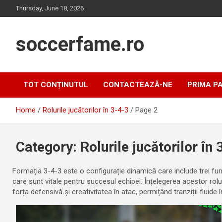
Skip
Thursday, June 18, 2026
to
content
soccerfame.ro
TOT CONȚINUTUL
CONTACTEAZĂ-NE
PRIMA P
Home
Rolurile jucătorilor în 3-4-3
Page 2
Category:
Rolurile jucătorilor în
Formația 3-4-3 este o configurație dinamică care include trei funda
care sunt vitale pentru succesul echipei. Înțelegerea acestor rolur
forța defensivă și creativitatea în atac, permițând tranziții fluide î