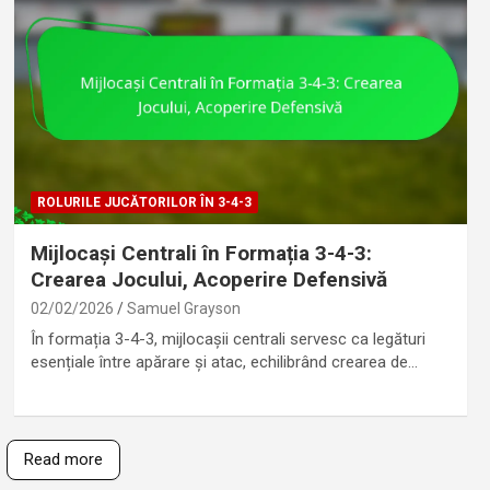
ROLURILE JUCĂTORILOR ÎN 3-4-3
Mijlocași Centrali în Formația 3-4-3:
Crearea Jocului, Acoperire Defensivă
02/02/2026
Samuel Grayson
În formația 3-4-3, mijlocașii centrali servesc ca legături
esențiale între apărare și atac, echilibrând crearea de…
Read more