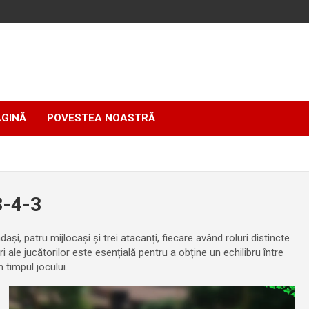
AGINĂ
POVESTEA NOASTRĂ
 3-4-3
și, patru mijlocași și trei atacanți, fiecare având roluri distincte
i ale jucătorilor este esențială pentru a obține un echilibru între
n timpul jocului.