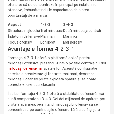
ofensive să se concentreze în principal pe îndatoririle
ofensive, îmbunătățindu-le capacitatea de a crea
oportunități de a marca.
Aspect
4-3-3
3-4-3
Structura mijlocului
TreI mijlocași
Două mijlocași centrali
Îndatoriri defensive
Mai mari
Mai mici
Focus ofensiv
Echilibrat
Mai agresiv
Avantajele formei 4-2-3-1
Formația 4-2-3-1 oferă o platformă solidă pentru
mijlocașii ofensive, plasându-i într-o poziție centrală cu doi
mijlocași defensivi în
spatele lor. Această configurație
permite o creativitate și libertate mai mari, deoarece
mijlocașul ofensiv poate exploata spațiile și se poate
conecta eficient cu atacanții.
În plus, formația 4-2-3-1 oferă o stabilitate defensivă mai
bună comparativ cu 3-4-3. Cei doi mijlocași de apărare pot
proteja apărarea, permițând mijlocașului ofensiv să se
concentreze pe contribuțiile ofensive fără a se îngrijora