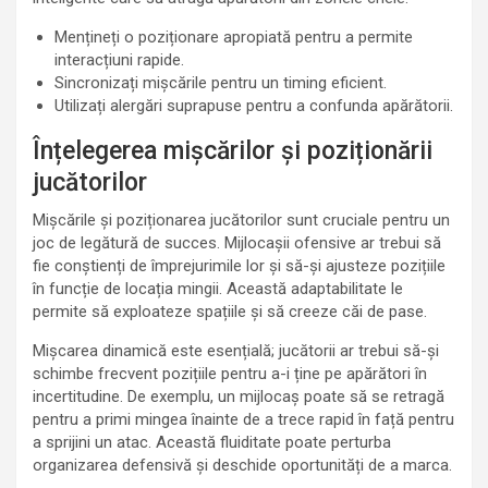
Mențineți o poziționare apropiată pentru a permite
interacțiuni rapide.
Sincronizați mișcările pentru un timing eficient.
Utilizați alergări suprapuse pentru a confunda apărătorii.
Înțelegerea mișcărilor și poziționării
jucătorilor
Mișcările și poziționarea jucătorilor sunt cruciale pentru un
joc de legătură de succes. Mijlocașii ofensive ar trebui să
fie conștienți de împrejurimile lor și să-și ajusteze pozițiile
în funcție de locația mingii. Această adaptabilitate le
permite să exploateze spațiile și să creeze căi de pase.
Mișcarea dinamică este esențială; jucătorii ar trebui să-și
schimbe frecvent pozițiile pentru a-i ține pe apărători în
incertitudine. De exemplu, un mijlocaș poate să se retragă
pentru a primi mingea înainte de a trece rapid în față pentru
a sprijini un atac. Această fluiditate poate perturba
organizarea defensivă și deschide oportunități de a marca.