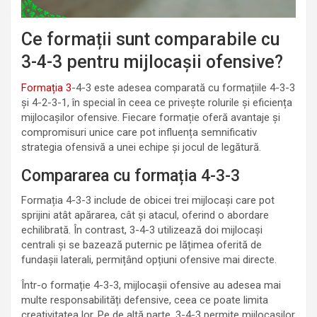
Ce formații sunt comparabile cu
3-4-3 pentru mijlocașii ofensive?
Formația 3
-4-3 este adesea comparată cu formațiile 4-3-3
și 4-2-3-1, în special în ceea ce privește rolurile și eficiența
mijlocașilor ofensive. Fiecare formație oferă avantaje și
compromisuri unice care pot influența semnificativ
strategia ofensivă a unei echipe și jocul de legătură.
Compararea cu formația 4-3-3
Formația 4-3-3 include de obicei trei mijlocași care pot
sprijini atât apărarea, cât și atacul, oferind o abordare
echilibrată. În contrast, 3-4-3 utilizează doi mijlocași
centrali și se bazează puternic pe lățimea oferită de
fundașii laterali, permițând opțiuni ofensive mai directe.
Într-o formație 4-3-3, mijlocașii ofensive au adesea mai
multe responsabilități defensive, ceea ce poate limita
creativitatea lor. Pe de altă parte, 3-4-3 permite mijlocașilor