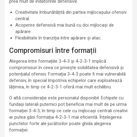
prea mult de îndatoririle defensive.
Creativitate îmbunătățită din partea mijlocașului ofensiv
central.
Acoperire defensivă mai bună cu doi mijlocași de
apărare.
Flexibilitate în tranziția între apărare și atac.
Compromisuri între formații
Alegerea între formațiile 3-4-3 și 4-2-3-1 implică
compromisuri în ceea ce privește soliditatea defensivă și
potențialul ofensiv. Formația 3-4-3 poate fi mai vulnerabilă
defensiv, în special împotriva echipelor care exploatează
lățimea, în timp ce 4-2-3-1 oferă mai mult echilibru.
O altă considerație este personalul disponibil. Echipele cu
fundași laterali puternici pot beneficia mai mult de pe urma
formației 3-4-3, în timp ce cele cu mijlocași centrali creativi
ar putea găsi formația 4-2-3-1 mai eficientă. Înțelegerea
punctelor forte ale jucătorilor poate ghida alegerea
formației.