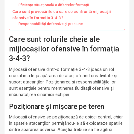
Eficiența situațională a diferitelor formații
Care sunt provocările cu care se confruntă mijlocașii
ofensive în formația 3-4-3?
Responsabilități defensive și presiune
Care sunt rolurile cheie ale
mijlocașilor ofensive în formația
3-4-3?
Mijlocașii ofensive dintr-o formație 3-4-3 joacă un rol
crucial în a lega apărarea de atac, oferind creativitate și
suport atacanților. Poziționarea și responsabilitățile lor
sunt esențiale pentru menținerea fluidității ofensive și
îmbunătățirea dinamicii echipei.
Poziționare și mișcare pe teren
Mijlocașii ofensive se poziționează de obicei central, chiar
în spatele atacanților, permițându-le să exploateze spațiile
dintre apărarea adversă. Aceștia trebuie să fie agili și