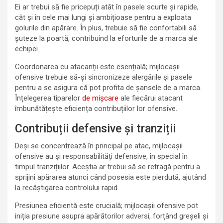
Ei ar trebui să fie pricepuți atât în pasele scurte și rapide,
cât și în cele mai lungi și ambițioase pentru a exploata
golurile din apărare. În plus, trebuie să fie confortabili să
șuteze la poartă, contribuind la eforturile de a marca ale
echipei.
Coordonarea cu atacanții este esențială; mijlocașii
ofensive trebuie să-și sincronizeze alergările și pasele
pentru a se asigura că pot profita de șansele de a marca.
Înțelegerea tiparelor
de mișcare
ale fiecărui atacant
îmbunătățește eficiența contribuțiilor lor ofensive.
Contribuții defensive și tranziții
Deși se concentrează în principal pe atac, mijlocașii
ofensive au și responsabilități defensive, în special în
timpul tranzițiilor. Aceștia ar trebui să se retragă pentru a
sprijini apărarea atunci când posesia este pierdută, ajutând
la recâștigarea controlului rapid.
Presiunea eficientă este crucială; mijlocașii ofensive pot
iniția presiune asupra apărătorilor adversi, forțând greșeli și