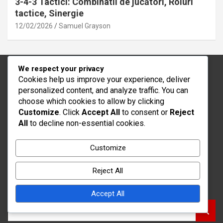
3-4-3 Tactici: Combinatii de jucători, Roluri
tactice, Sinergie
12/02/2026
Samuel Grayson
We respect your privacy
Cookies help us improve your experience, deliver
Informații legale
personalized content, and analyze traffic. You can
choose which cookies to allow by clicking
Politica de confidențialitate
Customize
. Click
Accept All
to consent or
Reject
Preferințe cookie
All
to decline non-essential cookies.
Contactează-ne
Povestea noastră
Customize
Termeni și condiții
Reject All
Căutare
Accept All
S
e