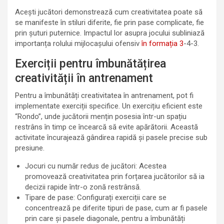
Acești jucători demonstrează cum creativitatea poate să
se manifeste în stiluri diferite, fie prin pase complicate, fie
prin șuturi puternice. Impactul lor asupra jocului subliniază
importanța rolului mijlocașului ofensiv
în formația 3
-4-3.
Exerciții pentru îmbunătățirea
creativității în antrenament
Pentru a îmbunătăți creativitatea în antrenament, pot fi
implementate exerciții specifice. Un exercițiu eficient este
“Rondo”, unde jucătorii mențin posesia într-un spațiu
restrâns în timp ce încearcă să evite apărătorii. Această
activitate încurajează gândirea rapidă și pasele precise sub
presiune.
Jocuri cu număr redus de jucători: Acestea
promovează creativitatea prin forțarea jucătorilor să ia
decizii rapide într-o zonă restrânsă.
Tipare de pase: Configurați exerciții care se
concentrează pe diferite tipuri de pase, cum ar fi pasele
prin care și pasele diagonale, pentru a îmbunătăți