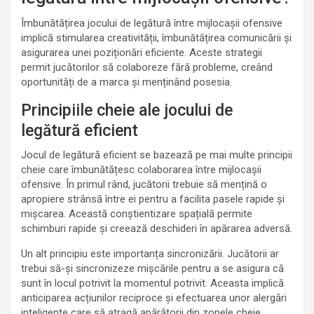
Îmbunătățirea jocului de legătură între mijlocașii ofensive
implică stimularea creativității, îmbunătățirea comunicării și
asigurarea unei poziționări eficiente. Aceste strategii
permit jucătorilor să colaboreze fără probleme, creând
oportunități de a marca și menținând posesia.
Principiile cheie ale jocului de
legătură eficient
Jocul de legătură eficient se bazează pe mai multe principii
cheie care îmbunătățesc colaborarea între mijlocașii
ofensive. În primul rând, jucătorii trebuie să mențină o
apropiere strânsă între ei pentru a facilita pasele rapide și
mișcarea. Această conștientizare spațială permite
schimburi rapide și creează deschideri în apărarea adversă.
Un alt principiu este importanța sincronizării. Jucătorii ar
trebui să-și sincronizeze mișcările pentru a se asigura că
sunt în locul potrivit la momentul potrivit. Aceasta implică
anticiparea acțiunilor reciproce și efectuarea unor alergări
inteligente care să atragă apărătorii din zonele cheie.