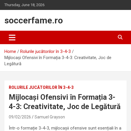
Skip
Thursday, June 18, 2026
to
content
soccerfame.ro
Home
Rolurile jucătorilor în 3-4-3
Mijlocași Ofensivi în Formația 3-4-3: Creativitate, Joc de
Legătură
ROLURILE JUCĂTORILOR ÎN 3-4-3
Mijlocași Ofensivi în Formația 3-
4-3: Creativitate, Joc de Legătură
09/02/2026
Samuel Grayson
Într-o formație 3-4-3, mijlocașii ofensive sunt esențiali în a