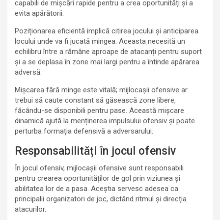
capabili de mișcări rapide pentru a crea oportunități și a
evita apărătorii.
Poziționarea eficientă implică citirea jocului și anticiparea
locului unde va fi jucată mingea. Aceasta necesită un
echilibru între a rămâne aproape de atacanți pentru suport
și a se deplasa în zone mai largi pentru a întinde apărarea
adversă.
Mișcarea fără minge este vitală; mijlocașii ofensive ar
trebui să caute constant să găsească zone libere,
făcându-se disponibili pentru pase. Această mișcare
dinamică ajută la menținerea impulsului ofensiv și poate
perturba formația defensivă a adversarului.
Responsabilități în jocul ofensiv
În jocul ofensiv, mijlocașii ofensive sunt responsabili
pentru crearea oportunităților de gol prin viziunea și
abilitatea lor de a pasa. Aceștia servesc adesea ca
principalii organizatori de joc, dictând ritmul și direcția
atacurilor.