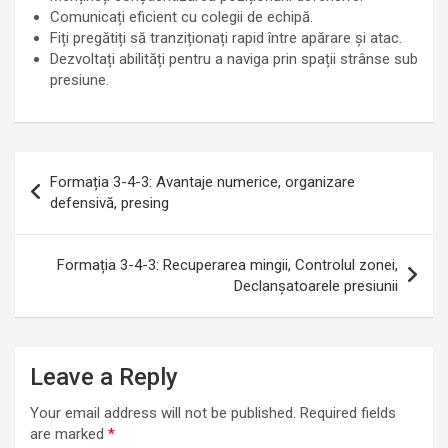
Comunicați eficient cu colegii de echipă.
Fiți pregătiți să tranziționați rapid între apărare și atac.
Dezvoltați abilități pentru a naviga prin spații strânse sub
presiune.
Post
Formația 3-4-3: Avantaje numerice, organizare
navigation
defensivă, presing
Formația 3-4-3: Recuperarea mingii, Controlul zonei,
Declanșatoarele presiunii
Leave a Reply
Your email address will not be published.
Required fields
are marked
*