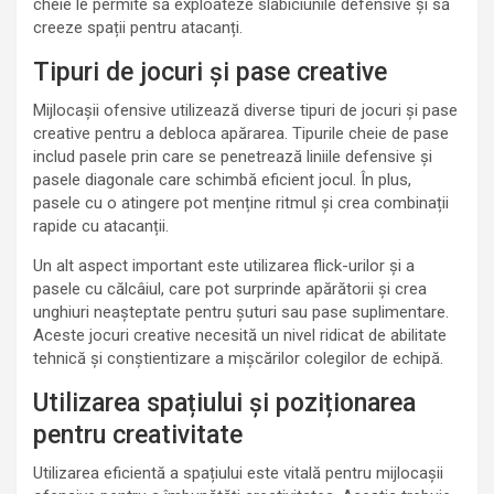
cheie le permite să exploateze slăbiciunile defensive și să
creeze spații pentru atacanți.
Tipuri de jocuri și pase creative
Mijlocașii ofensive utilizează diverse tipuri de jocuri și pase
creative pentru a debloca apărarea. Tipurile cheie de pase
includ pasele prin care se penetrează liniile defensive și
pasele diagonale care schimbă eficient jocul. În plus,
pasele cu o atingere pot menține ritmul și crea combinații
rapide cu atacanții.
Un alt aspect important este utilizarea flick-urilor și a
pasele cu călcâiul, care pot surprinde apărătorii și crea
unghiuri neașteptate pentru șuturi sau pase suplimentare.
Aceste jocuri creative necesită un nivel ridicat de abilitate
tehnică și conștientizare a mișcărilor colegilor de echipă.
Utilizarea spațiului și poziționarea
pentru creativitate
Utilizarea eficientă a spațiului este vitală pentru mijlocașii