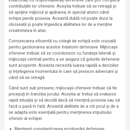
însărcinați cu responsabilități defensive care pot complica
contribuțiile lor ofensive. Aceștia trebuie să se retragă și
să sprijine mijlocul și apărarea, în special atunci când
echipa pierde posesia. Această dublă rol poate duce la
oboseală și poate împiedica abilitatea lor de a menține
creativitatea în atac.
Comunicarea eficientă cu colegii de echipă este crucială
pentru gestionarea acestor îndatoriri defensive. Mijlocașii
ofensive trebuie să se coordoneze cu fundașii laterali și
mijlocașii centrali pentru a se asigura că golurile defensive
sunt acoperite. Aceasta necesită luarea rapidă a deciziilor
și înțelegerea momentului în care să preseze adversarii și
când să se retragă.
Când sunt sub presiune, mijlocașii ofensive trebuie să fie
pricepuți în tranziția jocului. Aceștia ar trebui să evalueze
rapid situația și să decidă dacă să mențină posesia sau să
facă o pasă în față. Această abilitate de a citi jocul și de a
se adapta este esențială pentru menținerea impulsului
ofensiv al echipei.
Mențineți conștientizarea poziționării defensive.