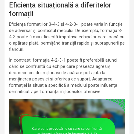
Eficiența situațională a diferitelor
formații
Eficiența formațiilor 3-4-3 și 4-2-3-1 poate varia în funcție
de adversar și contextul meciului. De exemplu, formația 3-
4-3 poate fi mai eficientă împotriva echipelor care joacă cu
o apărare plată, permițând tranziții rapide și suprapunerii pe
flancuri.
În contrast, formația 4-2-3-1 poate fi preferabilă atunci
când se confruntă cu echipe care presează agresiv,
deoarece cei doi mijlocași de apărare pot ajuta la
menținerea posesiei și oferirea de suport. Adaptarea
formației la situația specifică a meciului poate influența
semnificativ performanța mijlocașilor ofensive.