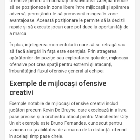
ofensive pentru a îmbunătăți creativitatea. Aceștia trebuie
să se poziționeze în zone libere între mijlocașii și apărarea
adversă, permițându-le să primească mingea în zone
avantajoase. Această poziționare le permite să ia decizii
rapide și să execute jocuri care pot duce la oportunități de
a marca.
În plus, înțelegerea momentului în care să se retragă sau
să facă alergări în față este esențială. Prin atragerea
apărătorilor din poziție sau exploatarea golurilor, mijlocașii
ofensive pot crea spații pentru extremi și atacanți,
îmbunătățind fluxul ofensive general al echipei.
Exemple de mijlocași ofensive
creativi
Exemple notabile de mijlocași ofensive creativi includ
jucători precum Kevin De Bruyne, care excelează în a livra
pase precise și a orchestra atacul pentru Manchester City.
Un alt exemplu este Bruno Fernandes, cunoscut pentru
viziunea sa și abilitatea de a marca de la distanță, oferind
în același timp pase cheie.