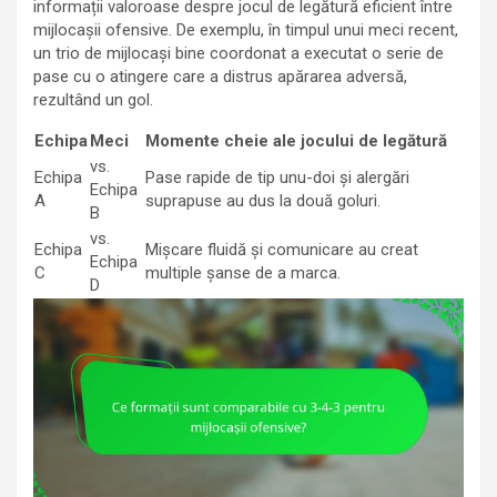
informații valoroase despre jocul de legătură eficient între
mijlocașii ofensive. De exemplu, în timpul unui meci recent,
un trio de mijlocași bine coordonat a executat o serie de
pase cu o atingere care a distrus apărarea adversă,
rezultând un gol.
Echipa
Meci
Momente cheie ale jocului de legătură
vs.
Echipa
Pase rapide de tip unu-doi și alergări
Echipa
A
suprapuse au dus la două goluri.
B
vs.
Echipa
Mișcare fluidă și comunicare au creat
Echipa
C
multiple șanse de a marca.
D