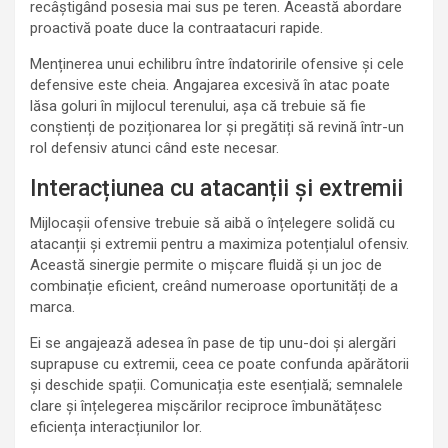
recâștigând posesia mai sus pe teren. Această abordare
proactivă poate duce la contraatacuri rapide.
Menținerea unui echilibru între îndatoririle ofensive și cele
defensive este cheia. Angajarea excesivă în atac poate
lăsa goluri în mijlocul terenului, așa că trebuie să fie
conștienți de poziționarea lor și pregătiți să revină într-un
rol defensiv atunci când este necesar.
Interacțiunea cu atacanții și extremii
Mijlocașii ofensive trebuie să aibă o înțelegere solidă cu
atacanții și extremii pentru a maximiza potențialul ofensiv.
Această sinergie permite o mișcare fluidă și un joc de
combinație eficient, creând numeroase oportunități de a
marca.
Ei se angajează adesea în pase de tip unu-doi și alergări
suprapuse cu extremii, ceea ce poate confunda apărătorii
și deschide spații. Comunicația este esențială; semnalele
clare și înțelegerea mișcărilor reciproce îmbunătățesc
eficiența interacțiunilor lor.