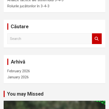
Analize tactice ale sistemului 3-4-3
Rolurile jucătorilor în 3-4-3
Căutare
S
e
a
r
c
Arhivă
h
February 2026
January 2026
You may Missed