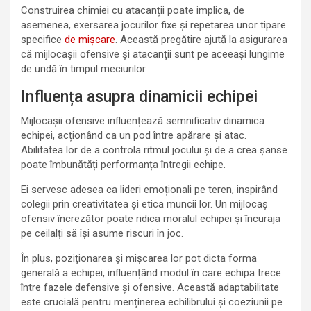
Construirea chimiei cu atacanții poate implica, de
asemenea, exersarea jocurilor fixe și repetarea unor tipare
specifice
de mișcare
. Această pregătire ajută la asigurarea
că mijlocașii ofensive și atacanții sunt pe aceeași lungime
de undă în timpul meciurilor.
Influența asupra dinamicii echipei
Mijlocașii ofensive influențează semnificativ dinamica
echipei, acționând ca un pod între apărare și atac.
Abilitatea lor de a controla ritmul jocului și de a crea șanse
poate îmbunătăți performanța întregii echipe.
Ei servesc adesea ca lideri emoționali pe teren, inspirând
colegii prin creativitatea și etica muncii lor. Un mijlocaș
ofensiv încrezător poate ridica moralul echipei și încuraja
pe ceilalți să își asume riscuri în joc.
În plus, poziționarea și mișcarea lor pot dicta forma
generală a echipei, influențând modul în care echipa trece
între fazele defensive și ofensive. Această adaptabilitate
este crucială pentru menținerea echilibrului și coeziunii pe