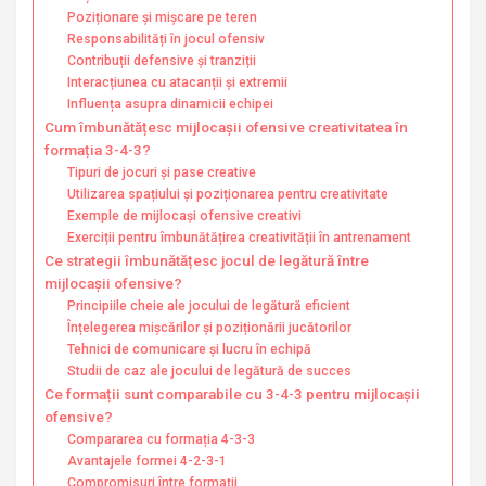
Poziționare și mișcare pe teren
Responsabilități în jocul ofensiv
Contribuții defensive și tranziții
Interacțiunea cu atacanții și extremii
Influența asupra dinamicii echipei
Cum îmbunătățesc mijlocașii ofensive creativitatea în
formația 3-4-3?
Tipuri de jocuri și pase creative
Utilizarea spațiului și poziționarea pentru creativitate
Exemple de mijlocași ofensive creativi
Exerciții pentru îmbunătățirea creativității în antrenament
Ce strategii îmbunătățesc jocul de legătură între
mijlocașii ofensive?
Principiile cheie ale jocului de legătură eficient
Înțelegerea mișcărilor și poziționării jucătorilor
Tehnici de comunicare și lucru în echipă
Studii de caz ale jocului de legătură de succes
Ce formații sunt comparabile cu 3-4-3 pentru mijlocașii
ofensive?
Compararea cu formația 4-3-3
Avantajele formei 4-2-3-1
Compromisuri între formații