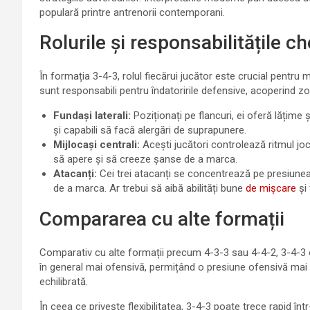
populară printre antrenorii contemporani.
Rolurile și responsabilitățile ch
În formația 3-4-3, rolul fiecărui jucător este crucial pentru me
sunt responsabili pentru îndatoririle defensive, acoperind zo
Fundași laterali:
Poziționați pe flancuri, ei oferă lățime 
și capabili să facă alergări de suprapunere.
Mijlocași centrali:
Acești jucători controlează ritmul jocu
să apere și să creeze șanse de a marca.
Atacanți:
Cei trei atacanți se concentrează pe presiunea
de a marca. Ar trebui să aibă abilități bune
de mișcare
și 
Compararea cu alte formații
Comparativ cu alte formații precum 4-3-3 sau 4-4-2, 3-4-3 o
în general mai ofensivă, permițând o presiune ofensivă mai
echilibrată.
În ceea ce privește flexibilitatea, 3-4-3 poate trece rapid în