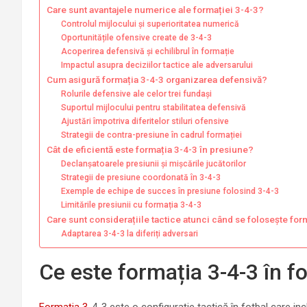
Care sunt avantajele numerice ale formației 3-4-3?
Controlul mijlocului și superioritatea numerică
Oportunitățile ofensive create de 3-4-3
Acoperirea defensivă și echilibrul în formație
Impactul asupra deciziilor tactice ale adversarului
Cum asigură formația 3-4-3 organizarea defensivă?
Rolurile defensive ale celor trei fundași
Suportul mijlocului pentru stabilitatea defensivă
Ajustări împotriva diferitelor stiluri ofensive
Strategii de contra-presiune în cadrul formației
Cât de eficientă este formația 3-4-3 în presiune?
Declanșatoarele presiunii și mișcările jucătorilor
Strategii de presiune coordonată în 3-4-3
Exemple de echipe de succes în presiune folosind 3-4-3
Limitările presiunii cu formația 3-4-3
Care sunt considerațiile tactice atunci când se folosește for
Adaptarea 3-4-3 la diferiți adversari
Ce este formația 3-4-3 în f