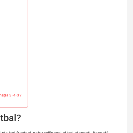
mația 3-4-3?
otbal?