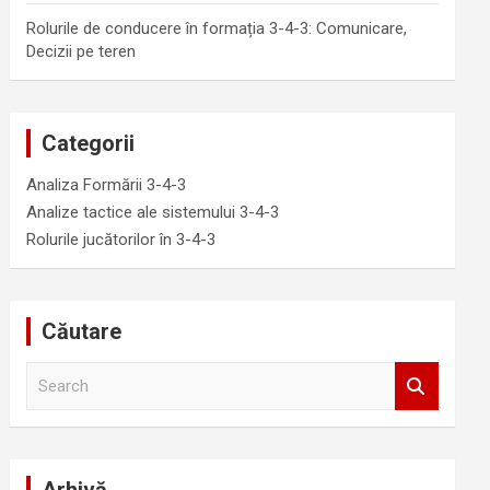
Rolurile de conducere în formația 3-4-3: Comunicare,
Decizii pe teren
Categorii
Analiza Formării 3-4-3
Analize tactice ale sistemului 3-4-3
Rolurile jucătorilor în 3-4-3
Căutare
S
e
a
r
c
h