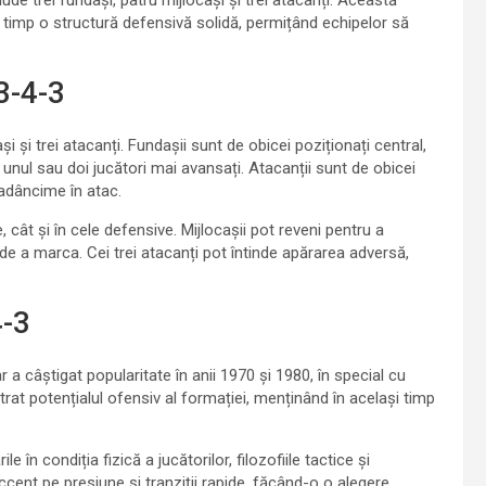
lude trei fundași, patru mijlocași și trei atacanți. Această
 timp o structură defensivă solidă, permițând echipelor să
 3-4-3
i și trei atacanți. Fundașii sunt de obicei poziționați central,
cu unul sau doi jucători mai avansați. Atacanții sunt de obicei
i adâncime în atac.
, cât și în cele defensive. Mijlocașii pot reveni pentru a
e a marca. Cei trei atacanți pot întinde apărarea adversă,
4-3
r a câștigat popularitate în anii 1970 și 1980, în special cu
at potențialul ofensiv al formației, menținând în același timp
 în condiția fizică a jucătorilor, filozofiile tactice și
ccent pe presiune și tranziții rapide, făcând-o o alegere