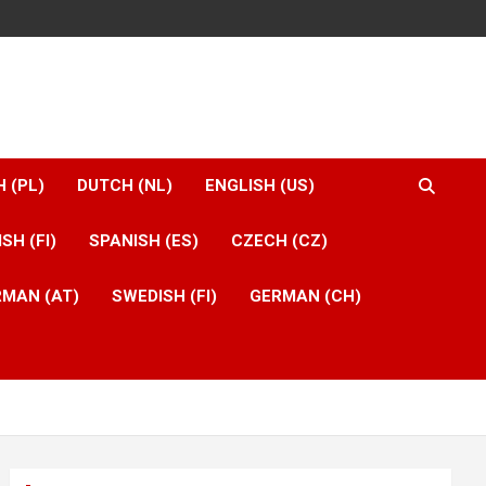
H (PL)
DUTCH (NL)
ENGLISH (US)
ISH (FI)
SPANISH (ES)
CZECH (CZ)
MAN (AT)
SWEDISH (FI)
GERMAN (CH)