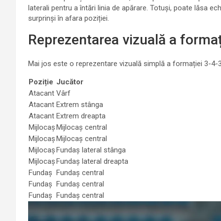
laterali pentru a întări linia de apărare. Totuși, poate lăsa ec
surprinși în afara poziției.
Reprezentarea vizuală a formaț
Mai jos este o reprezentare vizuală simplă a formației 3-4-3
Poziție
Jucător
Atacant
Vârf
Atacant
Extrem stânga
Atacant
Extrem dreapta
Mijlocaș
Mijlocaș central
Mijlocaș
Mijlocaș central
Mijlocaș
Fundaș lateral stânga
Mijlocaș
Fundaș lateral dreapta
Fundaș
Fundaș central
Fundaș
Fundaș central
Fundaș
Fundaș central