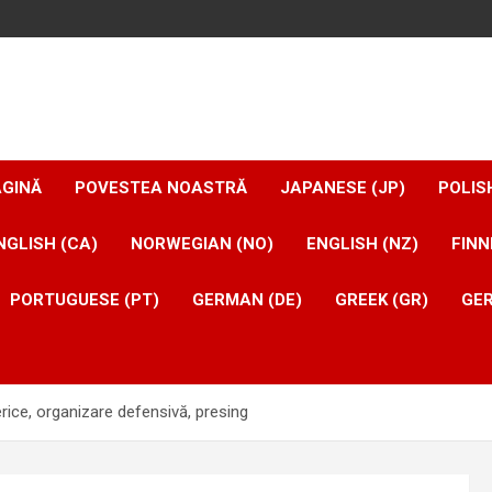
AGINĂ
POVESTEA NOASTRĂ
JAPANESE (JP)
POLIS
NGLISH (CA)
NORWEGIAN (NO)
ENGLISH (NZ)
FINN
PORTUGUESE (PT)
GERMAN (DE)
GREEK (GR)
GER
ice, organizare defensivă, presing