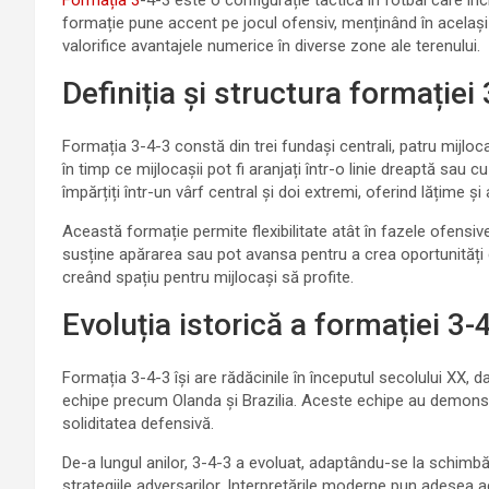
Formația 3
-4-3 este o configurație tactică în fotbal care inc
formație pune accent pe jocul ofensiv, menținând în același
valorifice avantajele numerice în diverse zone ale terenului.
Definiția și structura formației
Formația 3-4-3 constă din trei fundași centrali, patru mijlocaș
în timp ce mijlocașii pot fi aranjați într-o linie dreaptă sau 
împărțiți într-un vârf central și doi extremi, oferind lățime ș
Această formație permite flexibilitate atât în fazele ofensive
susține apărarea sau pot avansa pentru a crea oportunități d
creând spațiu pentru mijlocași să profite.
Evoluția istorică a formației 3-
Formația 3-4-3 își are rădăcinile în începutul secolului XX, da
echipe precum Olanda și Brazilia. Aceste echipe au demonstr
soliditatea defensivă.
De-a lungul anilor, 3-4-3 a evoluat, adaptându-se la schimbările
strategiile adversarilor. Interpretările moderne pun adesea a