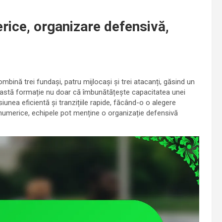
rice, organizare defensivă,
mbină trei fundași, patru mijlocași și trei atacanți, găsind un
Această formație nu doar că îmbunătățește capacitatea unei
siunea eficientă și tranzițiile rapide, făcând-o o alegere
r numerice, echipele pot menține o organizație defensivă