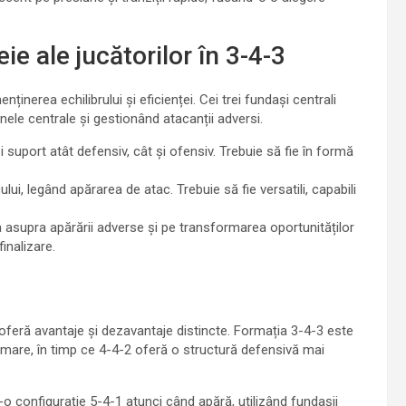
eie ale jucătorilor în 3-4-3
nținerea echilibrului și eficienței. Cei trei fundași centrali
nele centrale și gestionând atacanții adversi.
și suport atât defensiv, cât și ofensiv. Trebuie să fie în formă
lui, legând apărarea de atac. Trebuie să fie versatili, capabili
 asupra apărării adverse și pe transformarea oportunităților
finalizare.
feră avantaje și dezavantaje distincte. Formația 3-4-3 este
 mare, în timp ce 4-4-2 oferă o structură defensivă mai
tr-o configurație 5-4-1 atunci când apără, utilizând fundașii