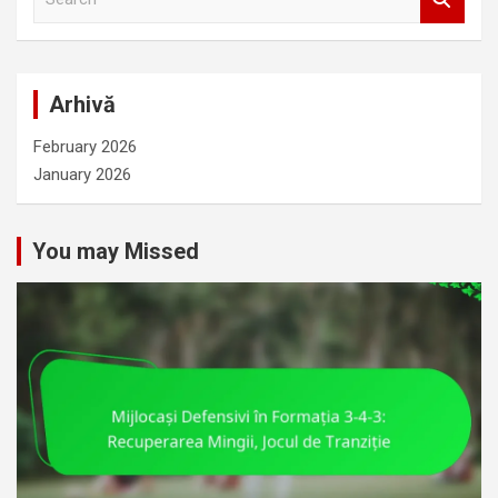
e
a
r
c
Arhivă
h
February 2026
January 2026
You may Missed