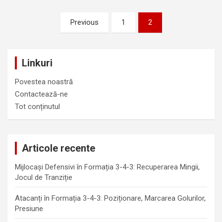
Posts
Previous
1
2
pagination
Linkuri
Povestea noastră
Contactează-ne
Tot conținutul
Articole recente
Mijlocași Defensivi în Formația 3-4-3: Recuperarea Mingii,
Jocul de Tranziție
Atacanți în Formația 3-4-3: Poziționare, Marcarea Golurilor,
Presiune