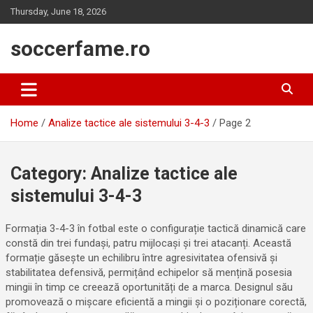
Skip
Thursday, June 18, 2026
to
content
soccerfame.ro
Home
Analize tactice ale sistemului 3-4-3
Page 2
Category:
Analize tactice ale
sistemului 3-4-3
Formația 3-4-3 în fotbal este o configurație tactică dinamică care
constă din trei fundași, patru mijlocași și trei atacanți. Această
formație găsește un echilibru între agresivitatea ofensivă și
stabilitatea defensivă, permițând echipelor să mențină posesia
mingii în timp ce creează oportunități de a marca. Designul său
promovează o mișcare eficientă a mingii și o poziționare corectă,