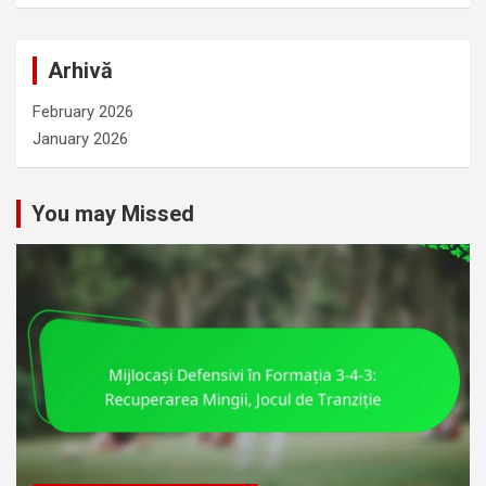
r
c
Arhivă
h
February 2026
January 2026
You may Missed