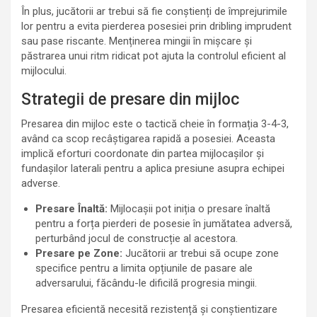
În plus, jucătorii ar trebui să fie conștienți de împrejurimile
lor pentru a evita pierderea posesiei prin dribling imprudent
sau pase riscante. Menținerea mingii în mișcare și
păstrarea unui ritm ridicat pot ajuta la controlul eficient al
mijlocului.
Strategii de presare din mijloc
Presarea din mijloc este o tactică cheie în formația 3-4-3,
având ca scop recâștigarea rapidă a posesiei. Aceasta
implică eforturi coordonate din partea mijlocașilor și
fundașilor laterali pentru a aplica presiune asupra echipei
adverse.
Presare Înaltă:
Mijlocașii pot iniția o presare înaltă
pentru a forța pierderi de posesie în jumătatea adversă,
perturbând jocul de construcție al acestora.
Presare pe Zone:
Jucătorii ar trebui să ocupe zone
specifice pentru a limita opțiunile de pasare ale
adversarului, făcându-le dificilă progresia mingii.
Presarea eficientă necesită rezistență și conștientizare