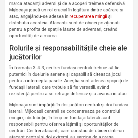
marca atacanții adversi și de a acoperi treimea defensivă.
Mijlocașii joacă un rol crucial în legătura dintre apărare și
atac, angajându-se adesea în
recuperarea mingii
și
distribuția acesteia. Atacanții sunt de obicei poziționați
pentru a profita de spațiile lăsate de adversari, creând
oportunități de a marca.
Rolurile și responsabilitățile cheie ale
jucătorilor
În formația 3-4-3, cei trei fundași centrali trebuie să fie
puternici în duelurile aeriene și capabili să citească jocul
pentru a intercepta pasele. Aceștia sunt adesea sprijiniți de
fundașii laterali, care trebuie să fie versatili, având
rezistență pentru a se retrage defensiv și a avansa în atac.
Mijlocașii sunt împărțiți în doi jucători centrali și doi fundași
laterali. Mijlocașii centrali se concentrează pe controlul
mingii și distribuție, în timp ce fundașii laterali sunt
responsabili pentru oferirea lățimii și oportunităților de
centrări. Cei trei atacanți, care constau de obicei dintr-un
atacant central și doi extremi, au sarcina de a presa