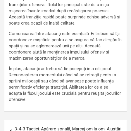
tranzițiilor ofensive. Rolul lor principal este de a iniția
mișcarea înainte imediat după recâștigarea posesiei.
Această tranziție rapidă poate surprinde echipa adversă și
poate crea ocazii de înaltă calitate.
Comunicarea între atacanți este esențială. Ei trebuie să își
coordoneze mișcările pentru a se asigura că fac alergări în
spații și nu se aglomerează unii pe alții. Această
coordonare ajută la menținerea impulsului ofensiv și
maximizarea oportunităților de a marca.
În plus, atacanții ar trebui să fie pricepuți în a citi jocul.
Recunoașterea momentului când să se retragă pentru a
sprijini mijlocașii sau când să avanseze poate influența
semnificativ eficiența tranziției. Abilitatea lor de a se
adapta la fluxul jocului este crucială pentru reușita jocurilor
ofensive.
Post
3-4-3 Tactici: Apărare zonală, Marcaj om la om, Ajustări