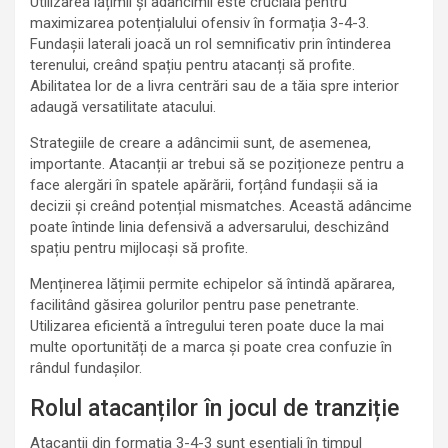
Utilizarea lățimii și adâncimii este crucială pentru
maximizarea potențialului ofensiv în formația 3-4-3.
Fundașii laterali joacă un rol semnificativ prin întinderea
terenului, creând spațiu pentru atacanți să profite.
Abilitatea lor de a livra centrări sau de a tăia spre interior
adaugă versatilitate atacului.
Strategiile de creare a adâncimii sunt, de asemenea,
importante. Atacanții ar trebui să se poziționeze pentru a
face alergări în spatele apărării, forțând fundașii să ia
decizii și creând potențial mismatches. Această adâncime
poate întinde linia defensivă a adversarului, deschizând
spațiu pentru mijlocași să profite.
Menținerea lățimii permite echipelor să întindă apărarea,
facilitând găsirea golurilor pentru pase penetrante.
Utilizarea eficientă a întregului teren poate duce la mai
multe oportunități de a marca și poate crea confuzie în
rândul fundașilor.
Rolul atacanților în jocul de tranziție
Atacanții din formația 3-4-3 sunt esențiali în timpul