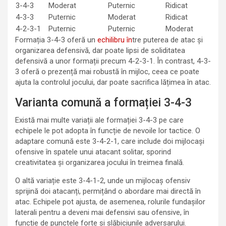
3-4-3
Moderat
Puternic
Ridicat
4-3-3
Puternic
Moderat
Ridicat
4-2-3-1
Puternic
Puternic
Moderat
Formația 3-4-3 oferă un
echilibru în
tre puterea de atac și
organizarea defensivă, dar poate lipsi de soliditatea
defensivă a unor formații precum 4-2-3-1. În contrast, 4-3-
3 oferă o prezență mai robustă în mijloc, ceea ce poate
ajuta la controlul jocului, dar poate sacrifica lățimea în atac.
Varianta comună a formației 3-4-3
Există mai multe variații ale formației 3-4-3 pe care
echipele le pot adopta în funcție de nevoile lor tactice. O
adaptare comună este 3-4-2-1, care include doi mijlocași
ofensive în spatele unui atacant solitar, sporind
creativitatea și organizarea jocului în treimea finală.
O altă variație este 3-4-1-2, unde un mijlocaș ofensiv
sprijină doi atacanți, permițând o abordare mai directă în
atac. Echipele pot ajusta, de asemenea, rolurile fundașilor
laterali pentru a deveni mai defensivi sau ofensive, în
funcție de punctele forte și slăbiciunile adversarului.