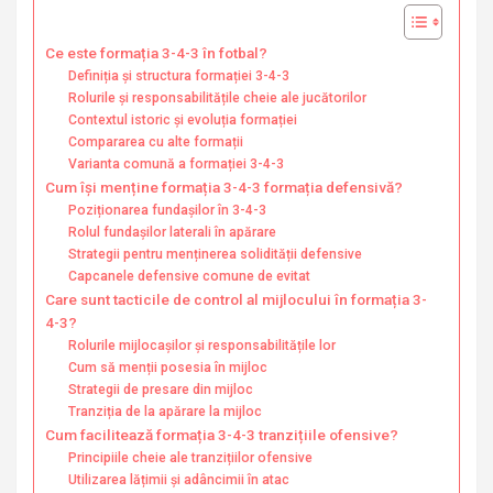
Ce este formația 3-4-3 în fotbal?
Definiția și structura formației 3-4-3
Rolurile și responsabilitățile cheie ale jucătorilor
Contextul istoric și evoluția formației
Compararea cu alte formații
Varianta comună a formației 3-4-3
Cum își menține formația 3-4-3 formația defensivă?
Poziționarea fundașilor în 3-4-3
Rolul fundașilor laterali în apărare
Strategii pentru menținerea solidității defensive
Capcanele defensive comune de evitat
Care sunt tacticile de control al mijlocului în formația 3-
4-3?
Rolurile mijlocașilor și responsabilitățile lor
Cum să menții posesia în mijloc
Strategii de presare din mijloc
Tranziția de la apărare la mijloc
Cum facilitează formația 3-4-3 tranzițiile ofensive?
Principiile cheie ale tranzițiilor ofensive
Utilizarea lățimii și adâncimii în atac