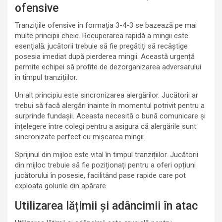
ofensive
Tranzițiile ofensive în formația 3-4-3 se bazează pe mai
multe principii cheie. Recuperarea rapidă a mingii este
esențială; jucătorii trebuie să fie pregătiți să recâștige
posesia imediat după pierderea mingii. Această urgență
permite echipei să profite de dezorganizarea adversarului
în timpul tranzițiilor.
Un alt principiu este sincronizarea alergărilor. Jucătorii ar
trebui să facă alergări înainte în momentul potrivit pentru a
surprinde fundașii. Aceasta necesită o bună comunicare și
înțelegere între colegi pentru a asigura că alergările sunt
sincronizate perfect cu mișcarea mingii.
Sprijinul din mijloc este vital în timpul tranzițiilor. Jucătorii
din mijloc trebuie să fie poziționați pentru a oferi opțiuni
jucătorului în posesie, facilitând pase rapide care pot
exploata golurile din apărare.
Utilizarea lățimii și adâncimii în atac