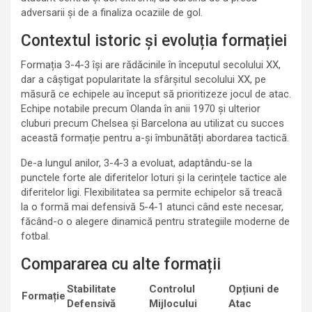
adversarii și de a finaliza ocaziile de gol.
Contextul istoric și evoluția formației
Formația 3-4-3 își are rădăcinile în începutul secolului XX,
dar a câștigat popularitate la sfârșitul secolului XX, pe
măsură ce echipele au început să prioritizeze jocul de atac.
Echipe notabile precum Olanda în anii 1970 și ulterior
cluburi precum Chelsea și Barcelona au utilizat cu succes
această formație pentru a-și îmbunătăți abordarea tactică.
De-a lungul anilor, 3-4-3 a evoluat, adaptându-se la
punctele forte ale diferitelor loturi și la cerințele tactice ale
diferitelor ligi. Flexibilitatea sa permite echipelor să treacă
la o formă mai defensivă 5-4-1 atunci când este necesar,
făcând-o o alegere dinamică pentru strategiile moderne de
fotbal.
Compararea cu alte formații
Stabilitate
Controlul
Opțiuni de
Formație
Defensivă
Mijlocului
Atac