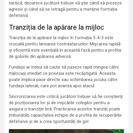
tactică, deoarece jucătorii trebuie să știe când să preseze
agresiv și când să se retragă pentru a menține formația
defensivă.
Tranziția de la apărare la mijloc
Tranziția de la apărare la mijloc în formația 3-4-3 este
crucială pentru lansarea contraatacurilor. Mișcarea rapidă
și eficientă este esențială în această fază pentru a profita
de golurile din apărarea adversă.
Fundașii ar trebui să caute să paseze rapid mingea către
mijlocași imediat ce posesia este recâștigată. Aceasta
poate implica pase directe sau schimbarea jocului către
fundașii laterali, care pot avansa apoi atacul.
Sincronizarea este critică; jucătorii trebuie să fie conștienți
de poziționarea lor și de mișcările colegilor pentru a
asigura o tranziție lină. Practicarea acestor tranziții poate
îmbunătăți capacitatea echipei de a profita de recuperările
defensive și de a crea oportunități de gol.