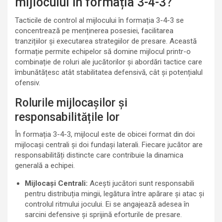
mijlocului în formația 3-4-3?
Tacticile de control al mijlocului în formația 3-4-3 se
concentrează pe menținerea posesiei, facilitarea
tranzițiilor și executarea strategiilor de presare. Această
formație permite echipelor să domine mijlocul printr-o
combinație de roluri ale jucătorilor și abordări tactice care
îmbunătățesc atât stabilitatea defensivă, cât și potențialul
ofensiv.
Rolurile mijlocașilor și
responsabilitățile lor
În formația 3-4-3, mijlocul este de obicei format din doi
mijlocași centrali și doi fundași laterali. Fiecare jucător are
responsabilități distincte care contribuie la dinamica
generală a echipei.
Mijlocași Centrali:
Acești jucători sunt responsabili
pentru distribuția mingii, legătura între apărare și atac și
controlul ritmului jocului. Ei se angajează adesea în
sarcini defensive și sprijină eforturile de presare.