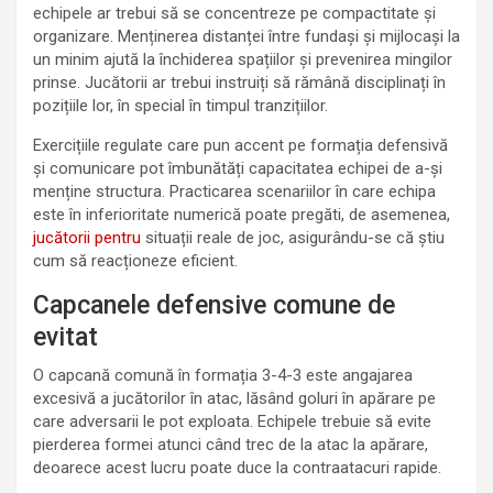
echipele ar trebui să se concentreze pe compactitate și
organizare. Menținerea distanței între fundași și mijlocași la
un minim ajută la închiderea spațiilor și prevenirea mingilor
prinse. Jucătorii ar trebui instruiți să rămână disciplinați în
pozițiile lor, în special în timpul tranzițiilor.
Exercițiile regulate care pun accent pe formația defensivă
și comunicare pot îmbunătăți capacitatea echipei de a-și
menține structura. Practicarea scenariilor în care echipa
este în inferioritate numerică poate pregăti, de asemenea,
jucătorii pentru
situații reale de joc, asigurându-se că știu
cum să reacționeze eficient.
Capcanele defensive comune de
evitat
O capcană comună în formația 3-4-3 este angajarea
excesivă a jucătorilor în atac, lăsând goluri în apărare pe
care adversarii le pot exploata. Echipele trebuie să evite
pierderea formei atunci când trec de la atac la apărare,
deoarece acest lucru poate duce la contraatacuri rapide.