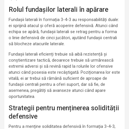
Rolul fundașilor laterali în apărare
Fundașii laterali în formația 3-4-3 au responsabilități duale:
ei sprijină atacul și oferă acoperire defensivă. Atunci când
echipa se apără, fundașii laterali se retrag pentru a forma
o linie defensivă de cinci jucători, ajutând fundașii centrali
să blocheze atacurile laterale.
Fundașii laterali eficienți trebuie să aibă rezistență și
conștientizare tactică, deoarece trebuie să urmărească
extremii adversi și să revină rapid la rolurile lor ofensive
atunci când posesia este recâștigată. Poziționarea lor este
vitală; ei ar trebui să rămână suficient de aproape de
fundașii centrali pentru a oferi suport, dar să fie, de
asemenea, pregătiți să avanseze atunci când apare
oportunitatea.
Strategii pentru menținerea solidității
defensive
Pentru a menține soliditatea defensivă în formația 3-4-3,