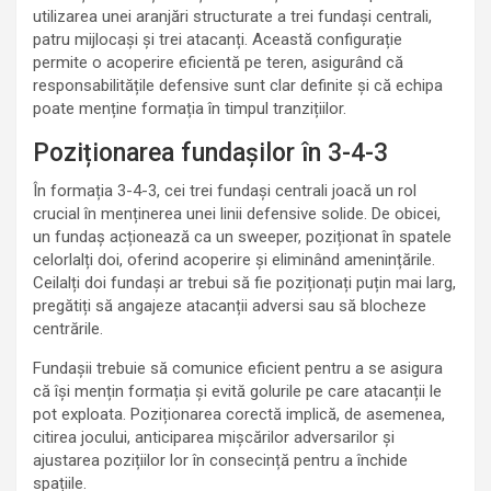
utilizarea unei aranjări structurate a trei fundași centrali,
patru mijlocași și trei atacanți. Această configurație
permite o acoperire eficientă pe teren, asigurând că
responsabilitățile defensive sunt clar definite și că echipa
poate menține formația în timpul tranzițiilor.
Poziționarea fundașilor în 3-4-3
În formația 3-4-3, cei trei fundași centrali joacă un rol
crucial în menținerea unei linii defensive solide. De obicei,
un fundaș acționează ca un sweeper, poziționat în spatele
celorlalți doi, oferind acoperire și eliminând amenințările.
Ceilalți doi fundași ar trebui să fie poziționați puțin mai larg,
pregătiți să angajeze atacanții adversi sau să blocheze
centrările.
Fundașii trebuie să comunice eficient pentru a se asigura
că își mențin formația și evită golurile pe care atacanții le
pot exploata. Poziționarea corectă implică, de asemenea,
citirea jocului, anticiparea mișcărilor adversarilor și
ajustarea pozițiilor lor în consecință pentru a închide
spațiile.