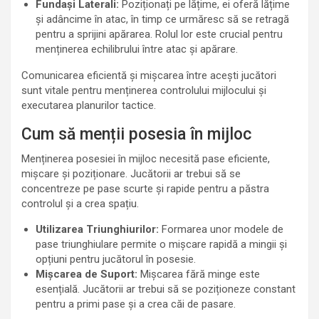
Fundași Laterali:
Poziționați pe lățime, ei oferă lățime
și adâncime în atac, în timp ce urmăresc să se retragă
pentru a sprijini apărarea. Rolul lor este crucial pentru
menținerea echilibrului între atac și apărare.
Comunicarea eficientă și mișcarea între acești jucători
sunt vitale pentru menținerea controlului mijlocului și
executarea planurilor tactice.
Cum să menții posesia în mijloc
Menținerea posesiei în mijloc necesită pase eficiente,
mișcare și poziționare. Jucătorii ar trebui să se
concentreze pe pase scurte și rapide pentru a păstra
controlul și a crea spațiu.
Utilizarea Triunghiurilor:
Formarea unor modele de
pase triunghiulare permite o mișcare rapidă a mingii și
opțiuni pentru jucătorul în posesie.
Mișcarea de Suport:
Mișcarea fără minge este
esențială. Jucătorii ar trebui să se poziționeze constant
pentru a primi pase și a crea căi de pasare.